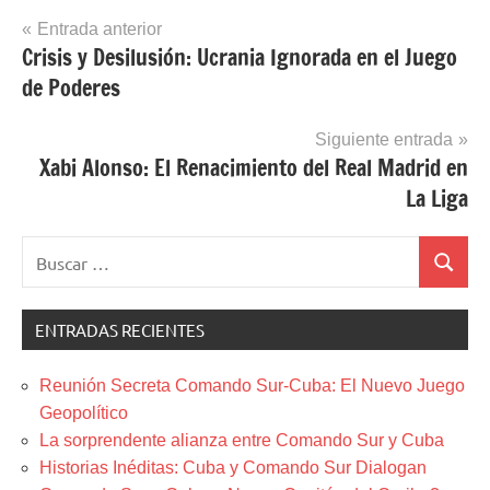
Navegación
Entrada anterior
Crisis y Desilusión: Ucrania Ignorada en el Juego
de
de Poderes
entradas
Siguiente entrada
Xabi Alonso: El Renacimiento del Real Madrid en
La Liga
Buscar:
Buscar
ENTRADAS RECIENTES
Reunión Secreta Comando Sur-Cuba: El Nuevo Juego
Geopolítico
La sorprendente alianza entre Comando Sur y Cuba
Historias Inéditas: Cuba y Comando Sur Dialogan