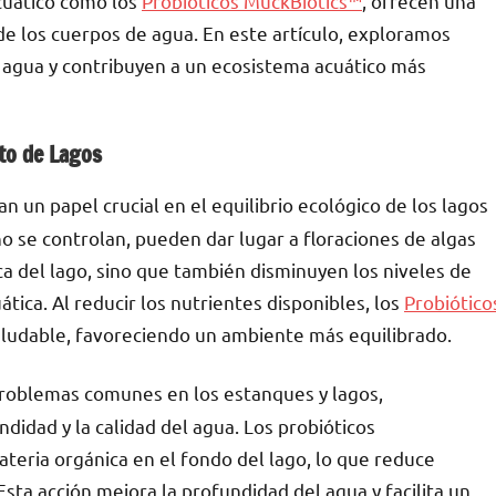
cuático como los
Probióticos MuckBiotics™
, ofrecen una
de los cuerpos de agua. En este artículo, exploramos
 agua y contribuyen a un ecosistema acuático más
to de Lagos
n un papel crucial en el equilibrio ecológico de los lagos
o se controlan, pueden dar lugar a floraciones de algas
ica del lago, sino que también disminuyen los niveles de
tica. Al reducir los nutrientes disponibles, los
Probiótico
aludable, favoreciendo un ambiente más equilibrado.
problemas comunes en los estanques y lagos,
idad y la calidad del agua. Los probióticos
teria orgánica en el fondo del lago, lo que reduce
sta acción mejora la profundidad del agua y facilita un